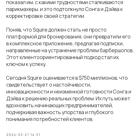
показал им, с какими трудностями сталкиваются
парикмахеры, и это подтолкнуло Сонга и Дэйва к
корректировке своей стратегии.
Поняв, что Squire должен стать не просто
платформой для бронирования, они превратили его
в комплексное приложение, предлагая подписки,
направленные на устранение проблем барбершопов.
Этот клиентоориентированный подход стал их
ключом к успеху.
Сегодня Squire оценивается в $750 миллионов, что
свидетельствует о настойчивости,
инновационности и неизменной готовности Сонга и
Дэйва к решению реальных проблем. Их путь может
вдохновить начинающих предпринимателей,
подчеркивая важность упорства и глубокого
понимания потребностей клиентов.
2024-03-27 14:31