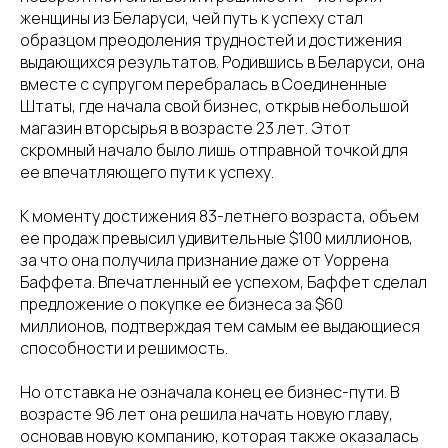
женщины из Беларуси, чей путь к успеху стал
образцом преодоления трудностей и достижения
выдающихся результатов. Родившись в Беларуси, она
вместе с супругом перебралась в Соединенные
Штаты, где начала свой бизнес, открыв небольшой
магазин вторсырья в возрасте 23 лет. Этот
скромный начало было лишь отправной точкой для
ее впечатляющего пути к успеху.
К моменту достижения 83-летнего возраста, объем
ее продаж превысил удивительные $100 миллионов,
за что она получила признание даже от Уоррена
Баффета. Впечатленный ее успехом, Баффет сделал
предложение о покупке ее бизнеса за $60
миллионов, подтверждая тем самым ее выдающиеся
способности и решимость.
Но отставка не означала конец ее бизнес-пути. В
возрасте 96 лет она решила начать новую главу,
основав новую компанию, которая также оказалась